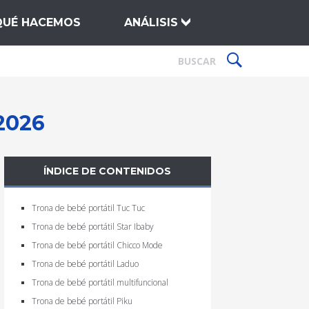
QUÉ HACEMOS
ANÁLISIS
2026
ÍNDICE DE CONTENIDOS
Trona de bebé portátil Tuc Tuc
Trona de bebé portátil Star Ibaby
Trona de bebé portátil Chicco Mode
Trona de bebé portátil Laduo
Trona de bebé portátil multifuncional
Trona de bebé portátil Piku