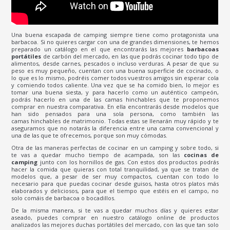
Una buena escapada de camping siempre tiene como protagonista una
barbacoa. Si no quieres cargar con una de grandes dimensiones, te hemos
preparado un catálogo en el que encontrarás las mejores
barbacoas
portátiles
de carbón del mercado, en las que podrás cocinar todo tipo de
alimentos, desde carnes, pescados o incluso verduras. A pesar de que su
peso es muy pequeño, cuentan con una buena superficie de cocinado, o
lo que es lo mismo, podréis comer todos vuestros amigos sin esperar cola
y comiendo todos caliente. Una vez que se ha comido bien, lo mejor es
tomar una buena siesta, y para hacerlo como un auténtico campeón,
podrás hacerlo en una de las camas hinchables que te proponemos
comprar en nuestra comparativa. En ella encontrarás desde modelos que
han sido pensados para una sola persona, como también las
camas hinchables de matrimonio. Todas estas se llenarán muy rápido y te
aseguramos que no notarás la diferencia entre una cama convencional y
una de las que te ofrecemos, porque son muy cómodas.
Otra de las maneras perfectas de cocinar en un camping y sobre todo, si
te vas a quedar mucho tiempo de acampada, son las
cocinas de
camping
junto con los hornillos de gas. Con estos dos productos podrás
hacer la comida que quieras con total tranquilidad, ya que se tratan de
modelos que, a pesar de ser muy compactos, cuentan con todo lo
necesario para que puedas cocinar desde guisos, hasta otros platos más
elaborados y deliciosos, para que el tiempo que estéis en el campo, no
solo comáis de barbacoa o bocadillos.
De la misma manera, si te vas a quedar muchos días y quieres estar
aseado, puedes comprar en nuestro catálogo online de productos
analizados las mejores duchas portátiles del mercado, con las que tan solo