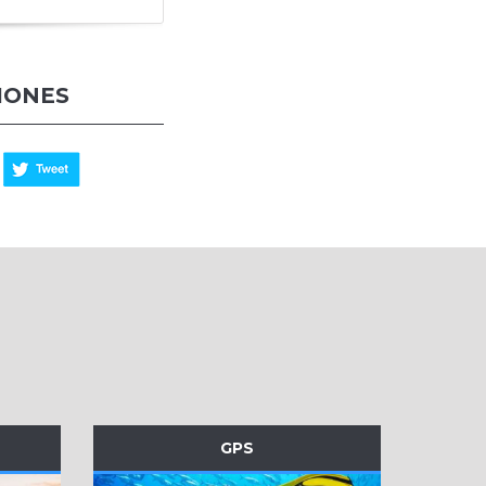
IONES
GPS