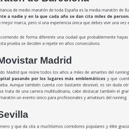
distancia de medio maratón de toda España es la media maratón de B
nte a nadie y en la que cada año se dan cita miles de person
mejor marca, pero sí una experiencia única que debes vivir una vez e
 recorriendo de forma diferente una ciudad que probablemente haya
esta prueba se deciden a repetir en años consecutivos.
Movistar Madrid
todo Madrid que reúne todos los años a miles de amantes del runnin
capital pasando por los lugares más emblemáticos
y que cuent
ueba. Aunque también cuenta con bastante desnivel, es sin duda otr
trata de una carrera multitudinaria, cabe destacar también el gran t
maratón un evento único para profesionales y amateurs del running.
evilla
nero y que da cita a muchísimos corredores populares y élite gracias