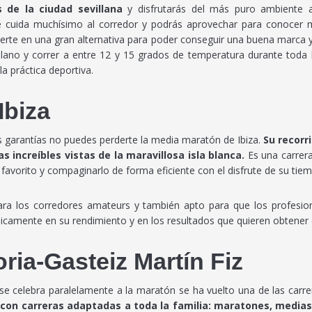
s de la ciudad sevillana
y disfrutarás del más puro ambiente 
uida muchísimo al corredor y podrás aprovechar para conocer mej
vierte en una gran alternativa para poder conseguir una buena marca 
evillano y correr a entre 12 y 15 grados de temperatura durante tod
a práctica deportiva.
Ibiza
es garantías no puedes perderte la media maratón de Ibiza.
Su recorr
 increíbles vistas de la maravillosa isla blanca.
Es una carrera
favorito y compaginarlo de forma eficiente con el disfrute de su tiemp
ara los corredores amateurs y también apto para que los profesion
nicamente en su rendimiento y en los resultados que quieren obtener 
ria-Gasteiz Martín Fiz
 se celebra paralelamente a la maratón se ha vuelto una de las car
con carreras adaptadas a toda la familia: maratones, medias 