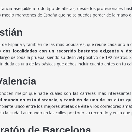
ncia asequible a todo tipo de atletas, desde los profesionales hast
os medio maratones de España que no te puedes perder de la mano d
stián
 de España y también de las más populares, que reúne cada año a c
s dos localidades con un recorrido bastante exigente y dos
largo de toda la prueba, siendo su desnivel positivo de 192 metros. 
 sin duda es una de las básicas que debes incluir cuanto antes en tu c
Valencia
onocen mejor que nadie cuáles son las carreras más interesant
el mundo en esta distancia, y también de una de las citas q
mbiente único entre los mejores atletas de élite y los corredores a
da la ciudad animando en las calles por todo su recorrido y en la que 
ratón de Barcelona